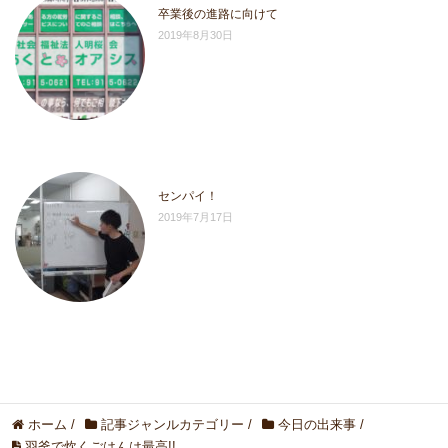
卒業後の進路に向けて
2019年8月30日
センパイ！
2019年7月17日
ホーム
/
記事ジャンルカテゴリー
/
今日の出来事
/
羽釜で炊くごはんは最高!!