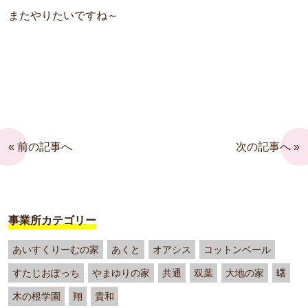
またやりたいですね～
« 前の記事へ
次の記事へ »
事業所カテゴリー
あいすくりーむの家
あくと
オアシス
コットンベール
すたじおぽっち
やまゆりの家
共通
双葉
大地の家
曙
木の根学園
翔
貴和