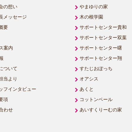
会の想い
やまゆりの家
長メッセージ
木の根学園
概要
サポートセンター貴和
サポートセンター双葉
ス案内
サポートセンター曙
報
サポートセンター翔
について
すたじおぽっち
担当より
オアシス
ッフインタビュー
あくと
要項
コットンベール
合わせ
あいすくりーむの家