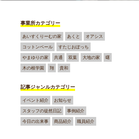
事業所カテゴリー
あいすくりーむの家
あくと
オアシス
コットンベール
すたじおぽっち
やまゆりの家
共通
双葉
大地の家
曙
木の根学園
翔
貴和
記事ジャンルカテゴリー
イベント紹介
お知らせ
スタッフの徒然日記
事例紹介
今日の出来事
商品紹介
職員紹介