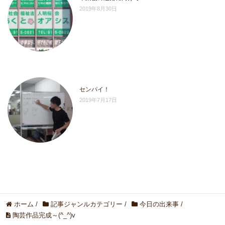
2019年8月30日
センパイ！
2019年7月17日
ホーム
/
記事ジャンルカテゴリー
/
今日の出来事
/
陶芸作品完成～(^_^)v