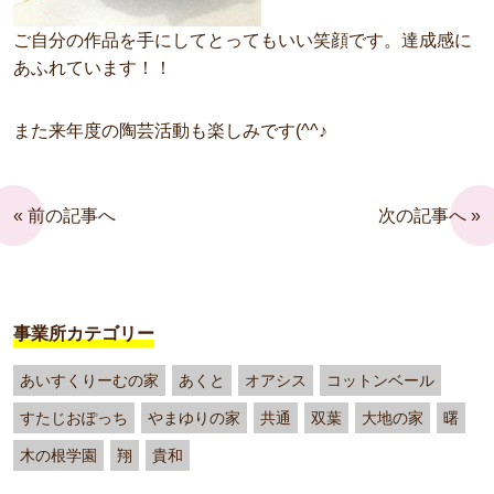
ご自分の作品を手にしてとってもいい笑顔です。達成感に
あふれています！！
また来年度の陶芸活動も楽しみです(^^♪
« 前の記事へ
次の記事へ »
事業所カテゴリー
あいすくりーむの家
あくと
オアシス
コットンベール
すたじおぽっち
やまゆりの家
共通
双葉
大地の家
曙
木の根学園
翔
貴和