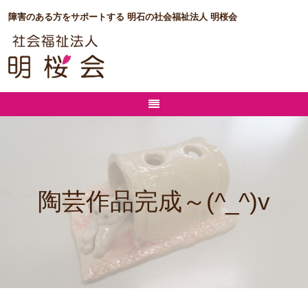
障害のある方をサポートする 明石の社会福祉法人 明桜会
陶芸作品完成～(^_^)v