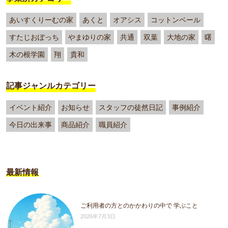
あいすくりーむの家
あくと
オアシス
コットンベール
すたじおぽっち
やまゆりの家
共通
双葉
大地の家
曙
木の根学園
翔
貴和
記事ジャンルカテゴリー
イベント紹介
お知らせ
スタッフの徒然日記
事例紹介
今日の出来事
商品紹介
職員紹介
最新情報
ご利用者の方とのかかわりの中で 学ぶこと
2026年7月3日