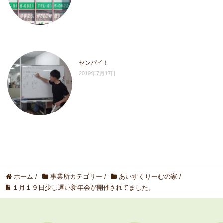
センパイ！
2019年7月17日
ホーム
/
事業所カテゴリー
/
あいすくりーむの家
/
１月１９日少し遅い新年会が開催されてました。