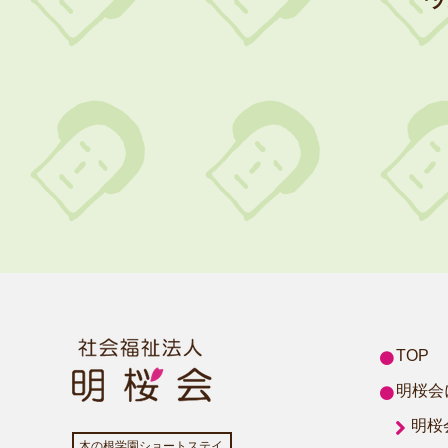
TOP
明桜会
明桜
木の根学園ショートステイ