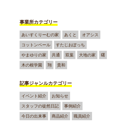
事業所カテゴリー
あいすくりーむの家
あくと
オアシス
コットンベール
すたじおぽっち
やまゆりの家
共通
双葉
大地の家
曙
木の根学園
翔
貴和
記事ジャンルカテゴリー
イベント紹介
お知らせ
スタッフの徒然日記
事例紹介
今日の出来事
商品紹介
職員紹介