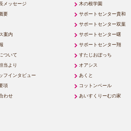
長メッセージ
木の根学園
概要
サポートセンター貴和
サポートセンター双葉
ス案内
サポートセンター曙
報
サポートセンター翔
について
すたじおぽっち
担当より
オアシス
ッフインタビュー
あくと
要項
コットンベール
合わせ
あいすくりーむの家