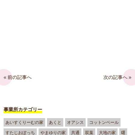
« 前の記事へ
次の記事へ »
事業所カテゴリー
あいすくりーむの家
あくと
オアシス
コットンベール
すたじおぽっち
やまゆりの家
共通
双葉
大地の家
曙