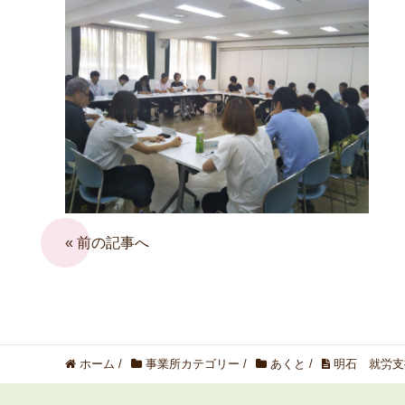
« 前の記事へ
ホーム
/
事業所カテゴリー
/
あくと
/
明石 就労支