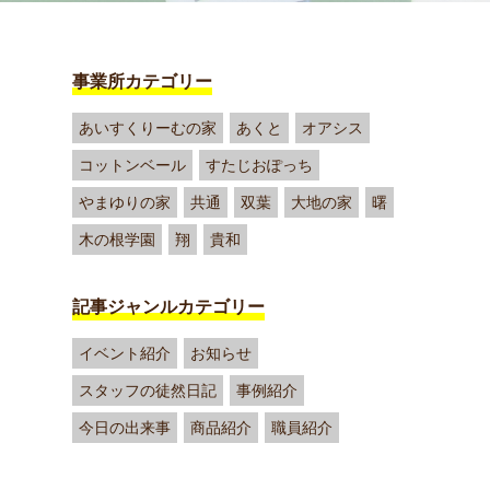
事業所カテゴリー
あいすくりーむの家
あくと
オアシス
コットンベール
すたじおぽっち
やまゆりの家
共通
双葉
大地の家
曙
木の根学園
翔
貴和
記事ジャンルカテゴリー
イベント紹介
お知らせ
スタッフの徒然日記
事例紹介
今日の出来事
商品紹介
職員紹介