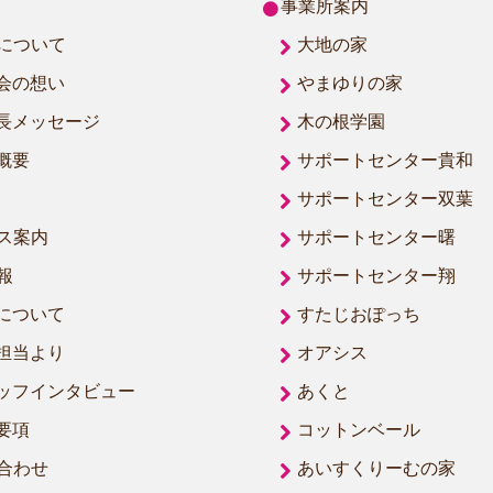
事業所案内
について
大地の家
会の想い
やまゆりの家
長メッセージ
木の根学園
概要
サポートセンター貴和
サポートセンター双葉
ス案内
サポートセンター曙
報
サポートセンター翔
について
すたじおぽっち
担当より
オアシス
ッフインタビュー
あくと
要項
コットンベール
合わせ
あいすくりーむの家