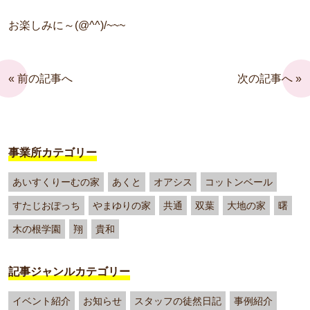
お楽しみに～(@^^)/~~~
« 前の記事へ
次の記事へ »
事業所カテゴリー
あいすくりーむの家
あくと
オアシス
コットンベール
すたじおぽっち
やまゆりの家
共通
双葉
大地の家
曙
木の根学園
翔
貴和
記事ジャンルカテゴリー
イベント紹介
お知らせ
スタッフの徒然日記
事例紹介