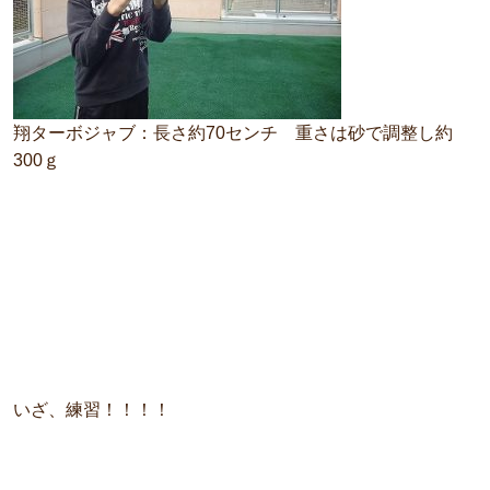
翔ターボジャブ：長さ約70センチ 重さは砂で調整し約
300ｇ
いざ、練習！！！！