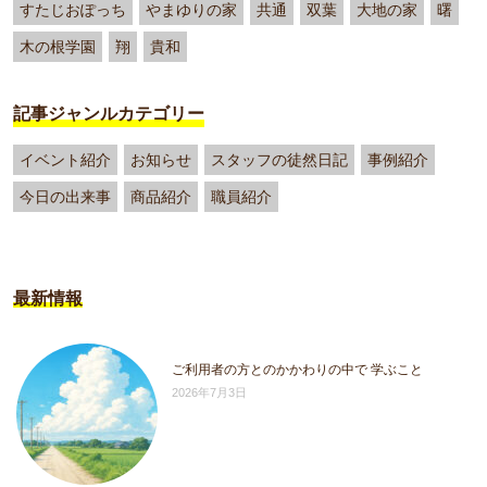
すたじおぽっち
やまゆりの家
共通
双葉
大地の家
曙
木の根学園
翔
貴和
記事ジャンルカテゴリー
イベント紹介
お知らせ
スタッフの徒然日記
事例紹介
今日の出来事
商品紹介
職員紹介
最新情報
ご利用者の方とのかかわりの中で 学ぶこと
2026年7月3日