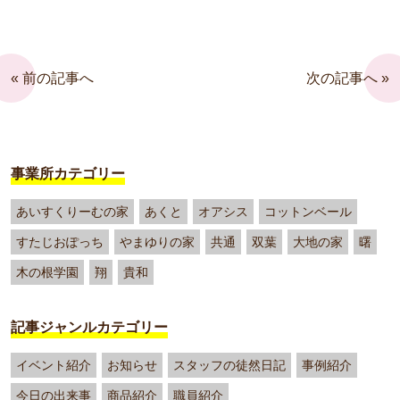
« 前の記事へ
次の記事へ »
事業所カテゴリー
あいすくりーむの家
あくと
オアシス
コットンベール
すたじおぽっち
やまゆりの家
共通
双葉
大地の家
曙
木の根学園
翔
貴和
記事ジャンルカテゴリー
イベント紹介
お知らせ
スタッフの徒然日記
事例紹介
今日の出来事
商品紹介
職員紹介